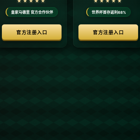
★★★★★
★★★★★
皇家马德里 官方合作伙伴
世界杯首存返利68%
官方注册入口
官方注册入口